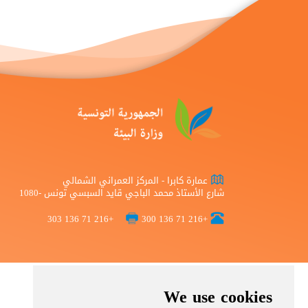
عمارة كابرا - المركز العمراني الشمالي
شارع الأستاذ محمد الباجي قايد السبسي تونس -1080
+216 71 136 303
+216 71 136 300
We use cookies