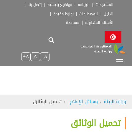
Skip to main navigatio
Skip to main conten
Skip to page foote
المستجدات
الرزنامة
مواضيع رئيسية
إتصل بنا
الدليل
المصطلحات
روابط مفيدة
الأسئلة المتداولة
مساعدة
A+
A
A-
You are here:
وزارة البيئة
وسائل الإعلام
تحميل الوثائق
تحميل الوثائق