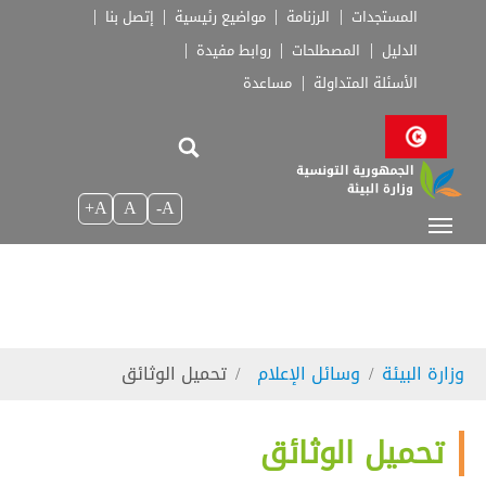
Skip to main navigatio
Skip to main conten
Skip to page foote
المستجدات
الرزنامة
مواضيع رئيسية
إتصل بنا
الدليل
المصطلحات
روابط مفيدة
الأسئلة المتداولة
مساعدة
A+
A
A-
You are here:
وزارة البيئة
وسائل الإعلام
تحميل الوثائق
تحميل الوثائق