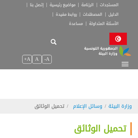
Skip to main navigatio
Skip to main conten
Skip to page foote
المستجدات
الرزنامة
مواضيع رئيسية
إتصل بنا
الدليل
المصطلحات
روابط مفيدة
الأسئلة المتداولة
مساعدة
A+
A
A-
You are here:
وزارة البيئة
وسائل الإعلام
تحميل الوثائق
تحميل الوثائق