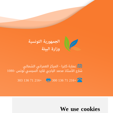
عمارة كابرا - المركز العمراني الشمالي
شارع الأستاذ محمد الباجي قايد السبسي تونس -1080
+216 71 136 303
+216 71 136 300
We use cookies