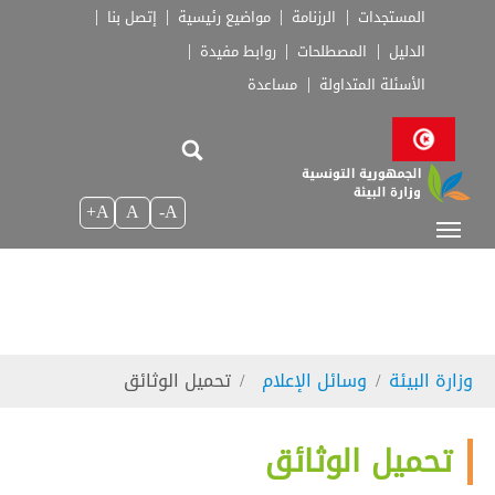
Skip to main navigatio
Skip to main conten
Skip to page foote
المستجدات
الرزنامة
مواضيع رئيسية
إتصل بنا
الدليل
المصطلحات
روابط مفيدة
الأسئلة المتداولة
مساعدة
A+
A
A-
You are here:
وزارة البيئة
وسائل الإعلام
تحميل الوثائق
تحميل الوثائق