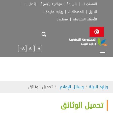
Skip to main navigatio
Skip to main conten
Skip to page foote
المستجدات
الرزنامة
مواضيع رئيسية
إتصل بنا
الدليل
المصطلحات
روابط مفيدة
الأسئلة المتداولة
مساعدة
A+
A
A-
You are here:
وزارة البيئة
وسائل الإعلام
تحميل الوثائق
تحميل الوثائق