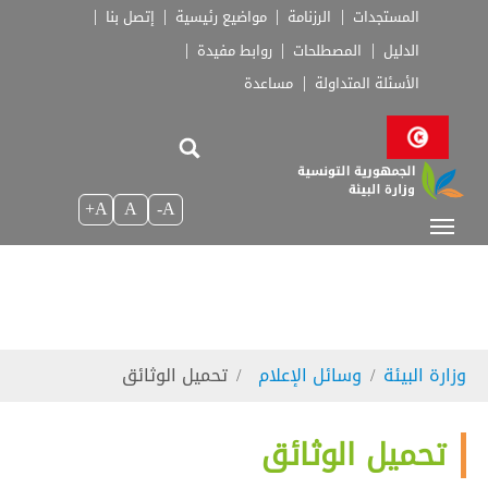
Skip to main navigatio
Skip to main conten
Skip to page foote
المستجدات
الرزنامة
مواضيع رئيسية
إتصل بنا
الدليل
المصطلحات
روابط مفيدة
الأسئلة المتداولة
مساعدة
A+
A
A-
You are here:
وزارة البيئة
وسائل الإعلام
تحميل الوثائق
تحميل الوثائق