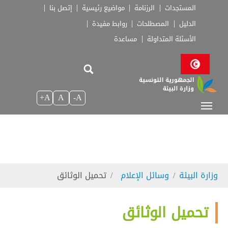
Skip to main navigatio
Skip to main conten
Skip to page foote
المستجدات
الرزنامة
مواضيع رئيسية
إتصل بنا
الدليل
المصطلحات
روابط مفيدة
الأسئلة المتداولة
مساعدة
A+
A
A-
You are here:
وزارة البيئة
وسائل الإعلام
تحميل الوثائق
تحميل الوثائق