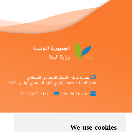
عمارة كابرا - المركز العمراني الشمالي
شارع الأستاذ محمد الباجي قايد السبسي تونس -1080
+216 71 136 303
+216 71 136 300
We use cookies