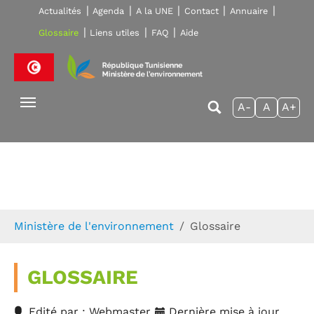
Skip to main navigation
Aller au contenu principal
Skip to page footer
Actualités
Agenda
A la UNE
Contact
Annuaire
Glossaire
Liens utiles
FAQ
Aide
A-
A
A+
Vous êtes ici:
Ministère de l'environnement
Glossaire
GLOSSAIRE
Edité par : Webmaster
Dernière mise à jour