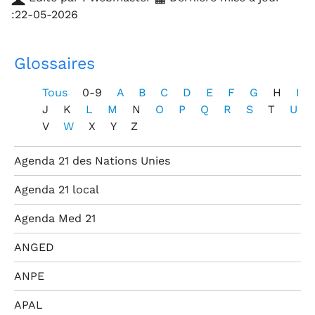
:22-05-2026
Glossaires
Tous
0-9
A
B
C
D
E
F
G
H
I
J
K
L
M
N
O
P
Q
R
S
T
U
V
W
X
Y
Z
Agenda 21 des Nations Unies
Agenda 21 local
Agenda Med 21
ANGED
ANPE
APAL