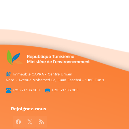
Immeuble CAPRA - Centre Urbain
Nord - Avenue Mohamed Béji Caïd Essebsi - 1080 Tunis
+216 71 136 300
+216 71 136 303
Rejoignez-nous
Facebook
X
RSS