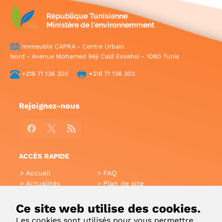
Immeuble CAPRA - Centre Urbain
Nord - Avenue Mohamed Béji Caïd Essebsi - 1080 Tunis
+216 71 136 300
+216 71 136 303
Rejoignez-nous
Facebook
X
RSS
ACCÈS RAPIDE
Accueil
FAQ
Actualités
Plan de site
Annuaire
Aide
Glossaire
Intranet
Ce site web utilise des cookies.
Liens utiles
Applications Mobiles
Les cookies sont utilisés pour vous permettre