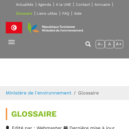
Skip to main navigation
Aller au contenu principal
Skip to page footer
Actualités
Agenda
A la UNE
Contact
Annuaire
Glossaire
Liens utiles
FAQ
Aide
A-
A
A+
Vous êtes ici:
Ministère de l'environnement
Glossaire
GLOSSAIRE
Edité par : Webmaster
Dernière mise à jour