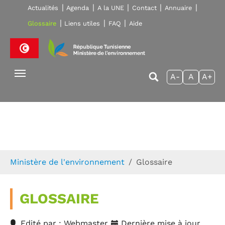
Skip to main navigation
Aller au contenu principal
Skip to page footer
Actualités
Agenda
A la UNE
Contact
Annuaire
Glossaire
Liens utiles
FAQ
Aide
A-
A
A+
Vous êtes ici:
Ministère de l'environnement
Glossaire
GLOSSAIRE
Edité par : Webmaster
Dernière mise à jour