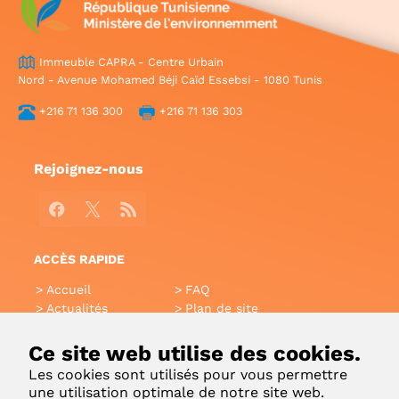
Immeuble CAPRA - Centre Urbain
Nord - Avenue Mohamed Béji Caïd Essebsi - 1080 Tunis
+216 71 136 300
+216 71 136 303
Rejoignez-nous
Facebook
X
RSS
ACCÈS RAPIDE
Accueil
FAQ
Actualités
Plan de site
Annuaire
Aide
Glossaire
Intranet
Ce site web utilise des cookies.
Liens utiles
Applications Mobiles
Les cookies sont utilisés pour vous permettre
Contact
une utilisation optimale de notre site web.