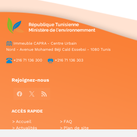
Immeuble CAPRA - Centre Urbain
Nord - Avenue Mohamed Béji Caïd Essebsi - 1080 Tunis
+216 71 136 300
+216 71 136 303
Rejoignez-nous
Facebook
X
RSS
ACCÈS RAPIDE
Accueil
FAQ
Actualités
Plan de site
Annuaire
Aide