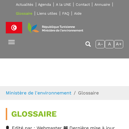
Skip to main navigation
Aller au contenu principal
Skip to page footer
Actualités
Agenda
A la UNE
Contact
Annuaire
Glossaire
Liens utiles
FAQ
Aide
A-
A
A+
Vous êtes ici:
Ministère de l'environnement
Glossaire
GLOSSAIRE
Edité par : Webmaster
Dernière mise à jour