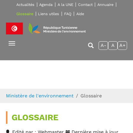
Skip to main navigation
Aller au contenu principal
Skip to page footer
Actualités
Agenda
A la UNE
Contact
Annuaire
Glossaire
Liens utiles
FAQ
Aide
A-
A
A+
Vous êtes ici:
Ministère de l'environnement
Glossaire
GLOSSAIRE
Edité par : Webmaster
Dernière mise à jour