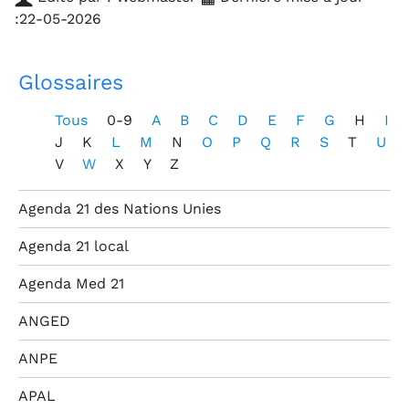
:22-05-2026
Glossaires
Tous
0-9
A
B
C
D
E
F
G
H
I
J
K
L
M
N
O
P
Q
R
S
T
U
V
W
X
Y
Z
Agenda 21 des Nations Unies
Agenda 21 local
Agenda Med 21
ANGED
ANPE
APAL