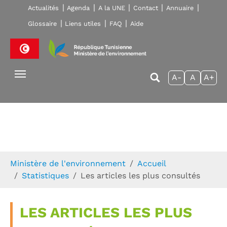
Skip to main navigation
Aller au contenu principal
Skip to page footer
Actualités
Agenda
A la UNE
Contact
Annuaire
Glossaire
Liens utiles
FAQ
Aide
A-
A
A+
Vous êtes ici:
Ministère de l'environnement
Accueil
Statistiques
Les articles les plus consultés
LES ARTICLES LES PLUS