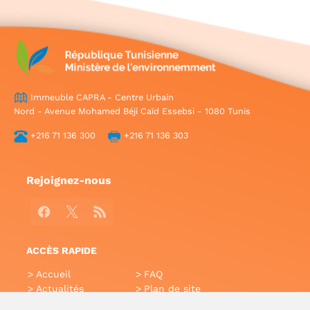
Immeuble CAPRA - Centre Urbain
Nord - Avenue Mohamed Béji Caïd Essebsi - 1080 Tunis
+216 71 136 300
+216 71 136 303
Rejoignez-nous
Facebook
X
RSS
ACCÈS RAPIDE
Accueil
FAQ
Actualités
Plan de site
Annuaire
Aide