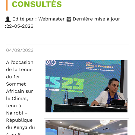
CONSULTÉS
Edité par : Webmaster
Dernière mise à jour
:22-05-2026
04/09/2023
A l’occasion
de la tenue
du 1er
Sommet
Africain sur
le Climat,
tenu à
Nairobi –
République
du Kenya du
4 au 6