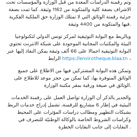
وتم رقمنة الدراسات المعدة من قبل الوزارة والمؤسسات تحت
الاشراف بصفة كلية والمتكونة من 1162 وثيقة. كما تمت بصفة
جزئية رقمنة الوثائق التي لا تمتلك الوزارة حق الملكية الفكرية
فيها والمتكونة من 4400 وثيقة.
وبالربط مع البوابة التوثيقية لمركز تونس الدولي لتكنولوجيا
البيئة والمكتبات المجانية الموجودة على شبكة الانترنت تحتوي
البوابة التوثيقية اجمالا على 66 ألف وثيقة يمكن النفاذ إليها عبر
،
https://envirotheque.biaa.tn
الرابط
وتمكن هذه البوابة المشتركين فيها من الاطلاع على جميع
الوثائق المتوفرة بها، كما تمكن من حجز موعد للاطلاع على
الوثائق في صيغة ورقية بمقر مكتبة الوزارة.
والجدير بالذكر أن الوزارة تواصل العمل على رقمنة الخدمات
البيئية في إطار 6 مشاريع للرقمنة، تشمل إدراج خدمات الربط
بشبكات التطهير ومطالب دراسات المؤثرات على المحيط
وكراسات الشروط الخاصة بالوكالة الوطنيّة للتصرف في
النفايات إلى جانب النفايات الخطرة .