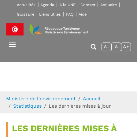
Skip to main navigation
Aller au contenu principal
Skip to page footer
Actualités
Agenda
A la UNE
Contact
Annuaire
Glossaire
Liens utiles
FAQ
Aide
A-
A
A+
Vous êtes ici:
Ministère de l'environnement
Accueil
Statistiques
Les dernières mises à jour
LES DERNIÈRES MISES À