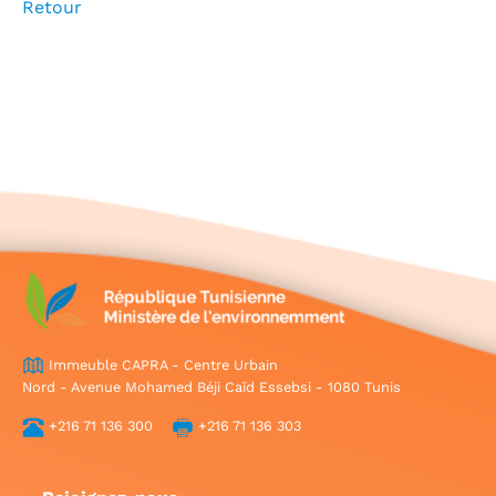
Retour
Immeuble CAPRA - Centre Urbain
Nord - Avenue Mohamed Béji Caïd Essebsi - 1080 Tunis
+216 71 136 300
+216 71 136 303