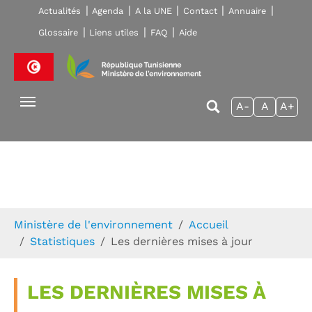
Skip to main navigation
Aller au contenu principal
Skip to page footer
Actualités
Agenda
A la UNE
Contact
Annuaire
Glossaire
Liens utiles
FAQ
Aide
A-
A
A+
Vous êtes ici:
Ministère de l'environnement
Accueil
Statistiques
Les dernières mises à jour
LES DERNIÈRES MISES À