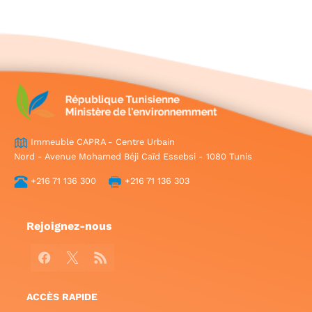
Immeuble CAPRA - Centre Urbain
Nord - Avenue Mohamed Béji Caïd Essebsi - 1080 Tunis
+216 71 136 300
+216 71 136 303
Rejoignez-nous
Facebook
X
RSS
ACCÈS RAPIDE