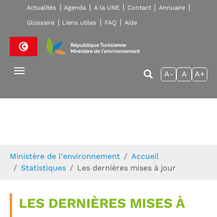
Skip to main navigation
Aller au contenu principal
Skip to page footer
Actualités
Agenda
A la UNE
Contact
Annuaire
Glossaire
Liens utiles
FAQ
Aide
A-
A
A+
Vous êtes ici:
Ministère de l'environnement
Accueil
Statistiques
Les dernières mises à jour
LES DERNIÈRES MISES À