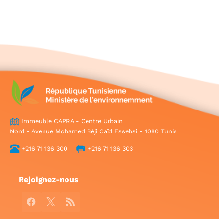
Immeuble CAPRA - Centre Urbain
Nord - Avenue Mohamed Béji Caïd Essebsi - 1080 Tunis
+216 71 136 300
+216 71 136 303
Rejoignez-nous
Facebook
X
RSS