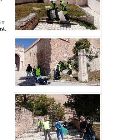
ue
té.