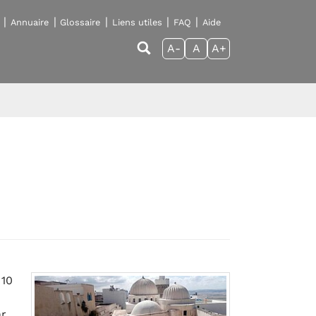
Annuaire
Glossaire
Liens utiles
FAQ
Aide
A-
A
A+
 10
ar