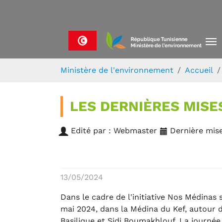
Skip to main navigation
Aller au contenu principal
Skip to page footer
Vous êtes ici:
Ministère de l'environnement
Accueil
LES DERNIÈRES MISE
Edité par : Webmaster
Dernière mise
13/05/2024
Dans le cadre de l'initiative Nos Médinas s
mai 2024, dans la Médina du Kef, autour
Basilique et Sidi Boumakhlouf. La journé