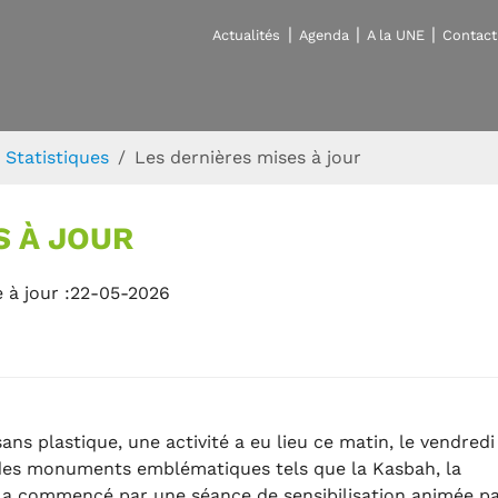
Actualités
Agenda
A la UNE
Contact
Statistiques
Les dernières mises à jour
S À JOUR
 à jour :22-05-2026
ans plastique, une activité a eu lieu ce matin, le vendredi
 des monuments emblématiques tels que la Kasbah, la
e a commencé par une séance de sensibilisation animée p