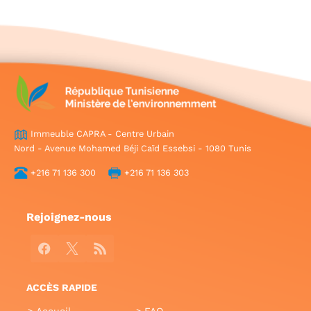
Immeuble CAPRA - Centre Urbain
Nord - Avenue Mohamed Béji Caïd Essebsi - 1080 Tunis
+216 71 136 300
+216 71 136 303
Rejoignez-nous
Facebook
X
RSS
ACCÈS RAPIDE