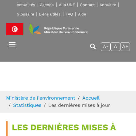
Skip to main navigation
Aller au contenu principal
Skip to page footer
Actualités
Agenda
A la UNE
Contact
Annuaire
Glossaire
Liens utiles
FAQ
Aide
A-
A
A+
Vous êtes ici:
Ministère de l'environnement
Accueil
Statistiques
Les dernières mises à jour
LES DERNIÈRES MISES À