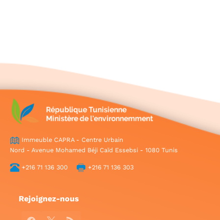
Immeuble CAPRA - Centre Urbain
Nord - Avenue Mohamed Béji Caïd Essebsi - 1080 Tunis
+216 71 136 300
+216 71 136 303
Rejoignez-nous