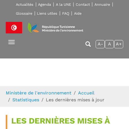
Skip to main navigation
Aller au contenu principal
Skip to page footer
Actualités
Agenda
A la UNE
Contact
Annuaire
Glossaire
Liens utiles
FAQ
Aide
A-
A
A+
Vous êtes ici:
Ministère de l'environnement
Accueil
Statistiques
Les dernières mises à jour
LES DERNIÈRES MISES À