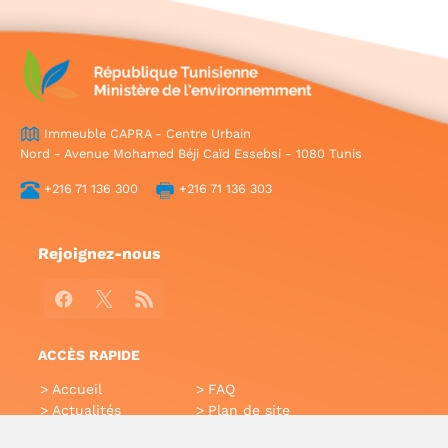
Immeuble CAPRA - Centre Urbain
Nord - Avenue Mohamed Béji Caïd Essebsi - 1080 Tunis
+216 71 136 300
+216 71 136 303
Rejoignez-nous
Facebook
X
RSS
ACCÈS RAPIDE
Accueil
FAQ
Actualités
Plan de site
Annuaire
Aide