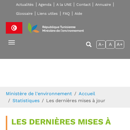
Skip to main navigation
Aller au contenu principal
Skip to page footer
Actualités
Agenda
A la UNE
Contact
Annuaire
Glossaire
Liens utiles
FAQ
Aide
A-
A
A+
Vous êtes ici:
Ministère de l'environnement
Accueil
Statistiques
Les dernières mises à jour
LES DERNIÈRES MISES À