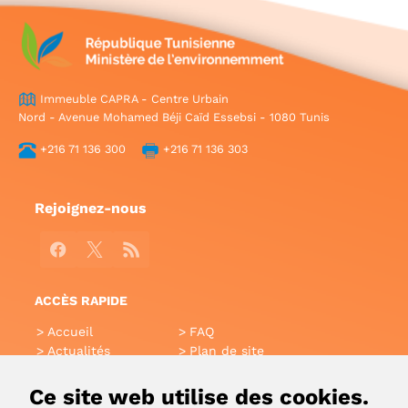
Immeuble CAPRA - Centre Urbain
Nord - Avenue Mohamed Béji Caïd Essebsi - 1080 Tunis
+216 71 136 300
+216 71 136 303
Rejoignez-nous
Facebook
X
RSS
ACCÈS RAPIDE
Accueil
FAQ
Actualités
Plan de site
Annuaire
Aide
Glossaire
Intranet
Ce site web utilise des cookies.