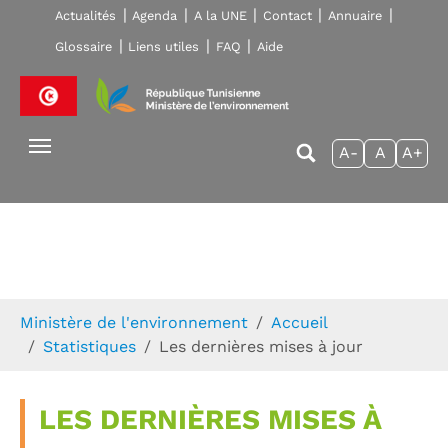
Skip to main navigation
Aller au contenu principal
Skip to page footer
Actualités
Agenda
A la UNE
Contact
Annuaire
Glossaire
Liens utiles
FAQ
Aide
A-
A
A+
Vous êtes ici:
Ministère de l'environnement
Accueil
Statistiques
Les dernières mises à jour
LES DERNIÈRES MISES À