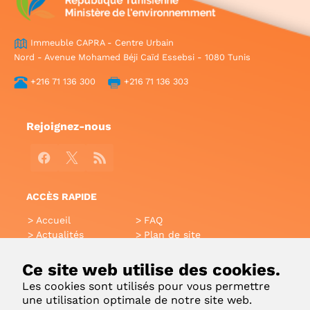
Immeuble CAPRA - Centre Urbain
Nord - Avenue Mohamed Béji Caïd Essebsi - 1080 Tunis
+216 71 136 300
+216 71 136 303
Rejoignez-nous
Facebook
X
RSS
ACCÈS RAPIDE
Accueil
FAQ
Actualités
Plan de site
Annuaire
Aide
Glossaire
Intranet
Ce site web utilise des cookies.
Liens utiles
Applications Mobiles
Les cookies sont utilisés pour vous permettre
Contact
une utilisation optimale de notre site web.