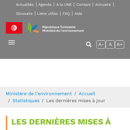
Skip to main navigation
Aller au contenu principal
Skip to page footer
Actualités
Agenda
A la UNE
Contact
Annuaire
Glossaire
Liens utiles
FAQ
Aide
A-
A
A+
Vous êtes ici:
Ministère de l'environnement
Accueil
Statistiques
Les dernières mises à jour
LES DERNIÈRES MISES À