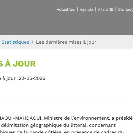
Actualités
Agenda
A la UNE
Contact
Statistiques
Les dernières mises à jour
S À JOUR
 à jour :22-05-2026
KHAOUI-MAHDAOUI, Ministre de l'environnement, a présidé
 délimitation géographique du littoral, concernant
hiques de la bande côtière, en présence de cadres du