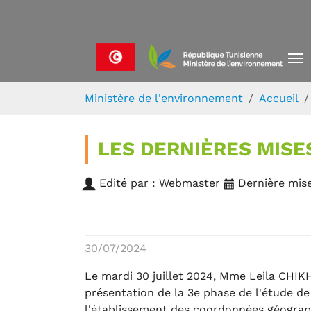
Skip to main navigation
Aller au contenu principal
Skip to page footer
Vous êtes ici:
Ministère de l'environnement
Accueil
LES DERNIÈRES MISE
Edité par : Webmaster
Dernière mise
30/07/2024
Le mardi 30 juillet 2024, Mme Leila CHI
présentation de la 3e phase de l'étude de
l'établissement des coordonnées géograp