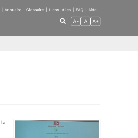
Annuaire
Glossaire
Liens utiles
FAQ
Aide
A-
A
A+
 la