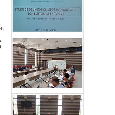
e,
à
t