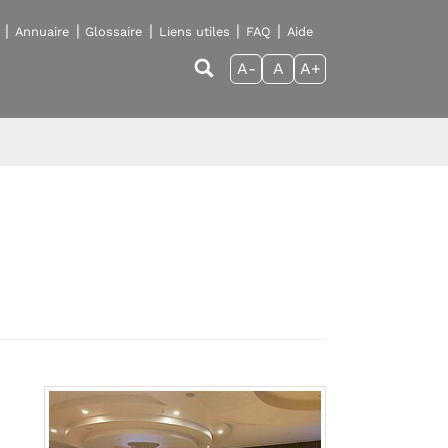
Annuaire
Glossaire
Liens utiles
FAQ
Aide
A-
A
A+