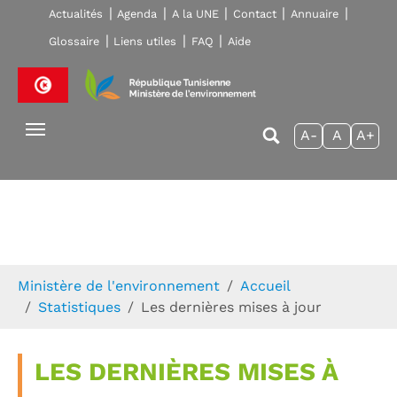
Skip to main navigation
Aller au contenu principal
Skip to page footer
Actualités
Agenda
A la UNE
Contact
Annuaire
Glossaire
Liens utiles
FAQ
Aide
A-
A
A+
Vous êtes ici:
Ministère de l'environnement
Accueil
Statistiques
Les dernières mises à jour
LES DERNIÈRES MISES À