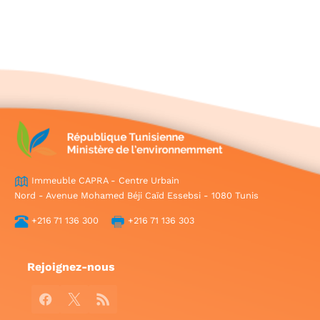
Immeuble CAPRA - Centre Urbain
Nord - Avenue Mohamed Béji Caïd Essebsi - 1080 Tunis
+216 71 136 300
+216 71 136 303
Rejoignez-nous
Facebook
X
RSS