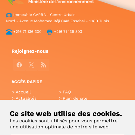
Immeuble CAPRA - Centre Urbain
Nord - Avenue Mohamed Béji Caïd Essebsi - 1080 Tunis
+216 71 136 300
+216 71 136 303
Rejoignez-nous
Facebook
X
RSS
ACCÈS RAPIDE
Accueil
FAQ
Actualités
Plan de site
Annuaire
Aide
Glossaire
Intranet
Ce site web utilise des cookies.
Liens utiles
Applications Mobiles
Les cookies sont utilisés pour vous permettre
Contact
une utilisation optimale de notre site web.