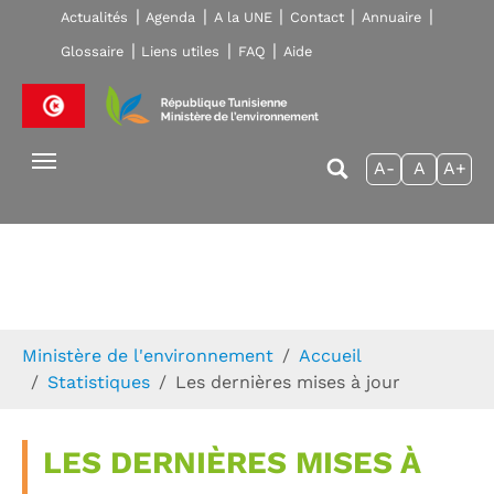
Skip to main navigation
Aller au contenu principal
Skip to page footer
Actualités
Agenda
A la UNE
Contact
Annuaire
Glossaire
Liens utiles
FAQ
Aide
A-
A
A+
Vous êtes ici:
Ministère de l'environnement
Accueil
Statistiques
Les dernières mises à jour
LES DERNIÈRES MISES À