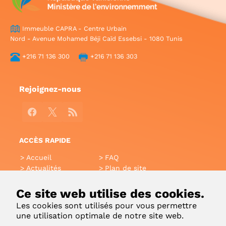
Immeuble CAPRA - Centre Urbain
Nord - Avenue Mohamed Béji Caïd Essebsi - 1080 Tunis
+216 71 136 300
+216 71 136 303
Rejoignez-nous
Facebook
X
RSS
ACCÈS RAPIDE
Accueil
FAQ
Actualités
Plan de site
Annuaire
Aide
Glossaire
Intranet
Ce site web utilise des cookies.
Liens utiles
Applications Mobiles
Les cookies sont utilisés pour vous permettre
Contact
une utilisation optimale de notre site web.