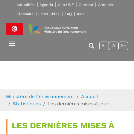
Skip to main navigation
Aller au contenu principal
Skip to page footer
Actualités
Agenda
A la UNE
Contact
Annuaire
Glossaire
Liens utiles
FAQ
Aide
A-
A
A+
Vous êtes ici:
Ministère de l'environnement
Accueil
Statistiques
Les dernières mises à jour
LES DERNIÈRES MISES À