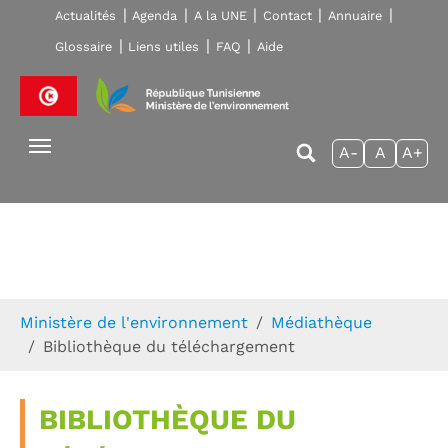
Skip to main navigation
Aller au contenu principal
Skip to page footer
Actualités
Agenda
A la UNE
Contact
Annuaire
Glossaire
Liens utiles
FAQ
Aide
A-
A
A+
Vous êtes ici:
Ministère de l'environnement
Médiathèque
Bibliothèque du téléchargement
BIBLIOTHÈQUE DU