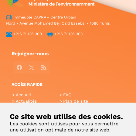
Immeuble CAPRA - Centre Urbain
Nord - Avenue Mohamed Béji Caïd Essebsi - 1080 Tunis
+216 71 136 300
+216 71 136 303
Rejoignez-nous
Facebook
X
RSS
ACCÈS RAPIDE
Accueil
FAQ
Actualités
Plan de site
Annuaire
Aide
Glossaire
Intranet
Ce site web utilise des cookies.
Liens utiles
Applications Mobiles
Les cookies sont utilisés pour vous permettre
Contact
une utilisation optimale de notre site web.