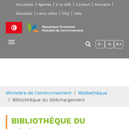
Skip to main navigation
Aller au contenu principal
Skip to page footer
Actualités
Agenda
A la UNE
Contact
Annuaire
Glossaire
Liens utiles
FAQ
Aide
A-
A
A+
Vous êtes ici:
Ministère de l'environnement
Médiathèque
Bibliothèque du téléchargement
BIBLIOTHÈQUE DU