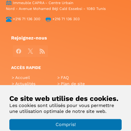
Immeuble CAPRA - Centre Urbain
Nord - Avenue Mohamed Béji Caïd Essebsi - 1080 Tunis
+216 71 136 300
+216 71 136 303
Rejoignez-nous
Facebook
X
RSS
ACCÈS RAPIDE
Accueil
FAQ
Actualités
Plan de site
Annuaire
Aide
Glossaire
Intranet
Ce site web utilise des cookies.
Liens utiles
Applications Mobiles
Les cookies sont utilisés pour vous permettre
Contact
une utilisation optimale de notre site web.
Copyright 2022 © Ministère de l'Environnement |
Compris!