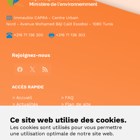
Immeuble CAPRA - Centre Urbain
Nord - Avenue Mohamed Béji Caïd Essebsi - 1080 Tunis
+216 71 136 300
+216 71 136 303
Rejoignez-nous
Facebook
X
RSS
ACCÈS RAPIDE
Accueil
FAQ
Actualités
Plan de site
Annuaire
Aide
Glossaire
Intranet
Ce site web utilise des cookies.
Liens utiles
Applications Mobiles
Les cookies sont utilisés pour vous permettre
Contact
une utilisation optimale de notre site web.