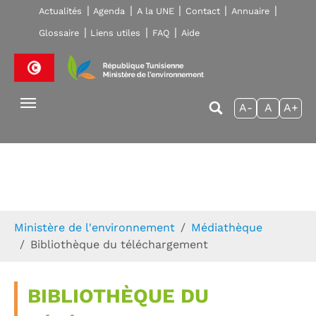
Skip to main navigation
Aller au contenu principal
Skip to page footer
Actualités
Agenda
A la UNE
Contact
Annuaire
Glossaire
Liens utiles
FAQ
Aide
A-
A
A+
Vous êtes ici:
Ministère de l'environnement
Médiathèque
Bibliothèque du téléchargement
BIBLIOTHÈQUE DU