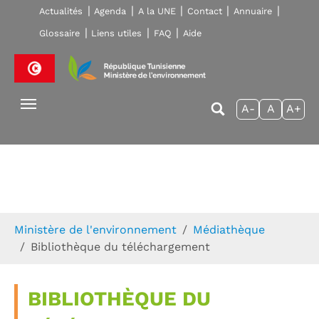
Skip to main navigation
Aller au contenu principal
Skip to page footer
Actualités
Agenda
A la UNE
Contact
Annuaire
Glossaire
Liens utiles
FAQ
Aide
A-
A
A+
Vous êtes ici:
Ministère de l'environnement
Médiathèque
Bibliothèque du téléchargement
BIBLIOTHÈQUE DU