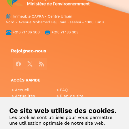
Immeuble CAPRA - Centre Urbain
Nord - Avenue Mohamed Béji Caïd Essebsi - 1080 Tunis
+216 71 136 300
+216 71 136 303
Rejoignez-nous
Facebook
X
RSS
ACCÈS RAPIDE
Accueil
FAQ
Actualités
Plan de site
Annuaire
Aide
Glossaire
Intranet
Ce site web utilise des cookies.
Liens utiles
Applications Mobiles
Les cookies sont utilisés pour vous permettre
Contact
une utilisation optimale de notre site web.