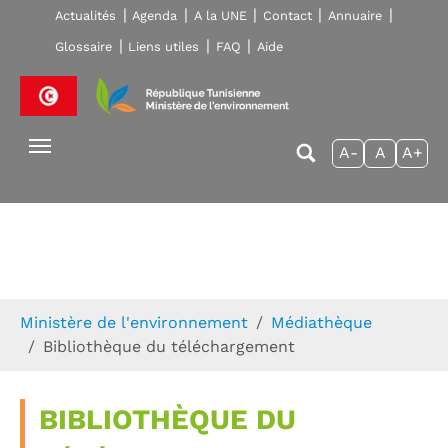
Skip to main navigation
Aller au contenu principal
Skip to page footer
Actualités
Agenda
A la UNE
Contact
Annuaire
Glossaire
Liens utiles
FAQ
Aide
A-
A
A+
Vous êtes ici:
Ministère de l'environnement
Médiathèque
Bibliothèque du téléchargement
BIBLIOTHÈQUE DU