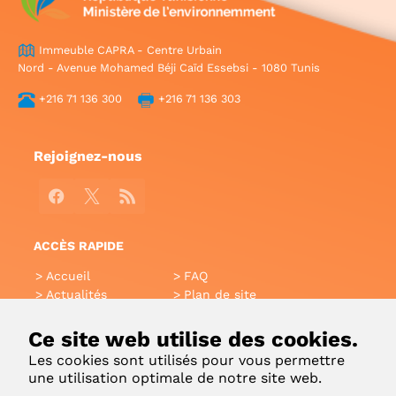
Immeuble CAPRA - Centre Urbain
Nord - Avenue Mohamed Béji Caïd Essebsi - 1080 Tunis
+216 71 136 300
+216 71 136 303
Rejoignez-nous
Facebook
X
RSS
ACCÈS RAPIDE
Accueil
FAQ
Actualités
Plan de site
Annuaire
Aide
Glossaire
Intranet
Ce site web utilise des cookies.
Liens utiles
Applications Mobiles
Les cookies sont utilisés pour vous permettre
Contact
une utilisation optimale de notre site web.