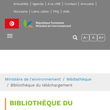
Skip to main navigation
Aller au contenu principal
Skip to page footer
Actualités
Agenda
A la UNE
Contact
Annuaire
Glossaire
Liens utiles
FAQ
Aide
A-
A
A+
Vous êtes ici:
Ministère de l'environnement
Médiathèque
Bibliothèque du téléchargement
BIBLIOTHÈQUE DU