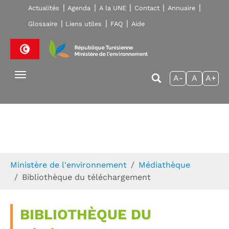
Skip to main navigation
Aller au contenu principal
Skip to page footer
Actualités
Agenda
A la UNE
Contact
Annuaire
Glossaire
Liens utiles
FAQ
Aide
A-
A
A+
Vous êtes ici:
Ministère de l'environnement
Médiathèque
Bibliothèque du téléchargement
BIBLIOTHÈQUE DU