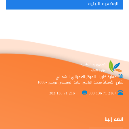
الوضعية البيئية
عمارة كابرا - المركز العمراني الشمالي
شارع الأستاذ محمد الباجي قايد السبسي تونس -1080
+216 71 136 303
+216 71 136 300
انضم إلينا