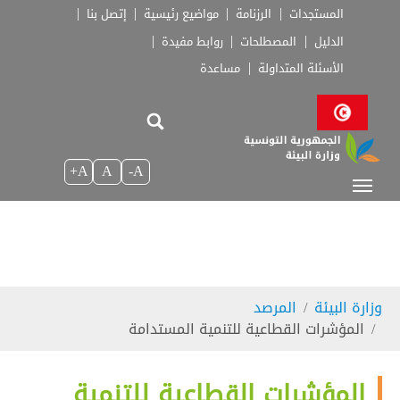
Skip to main navigatio
Skip to main conten
Skip to page foote
المستجدات
الرزنامة
مواضيع رئيسية
إتصل بنا
الدليل
المصطلحات
روابط مفيدة
الأسئلة المتداولة
مساعدة
A+
A
A-
You are here:
وزارة البيئة
المرصد
المؤشرات القطاعية للتنمية المستدامة
المؤشرات القطاعية للتنمية