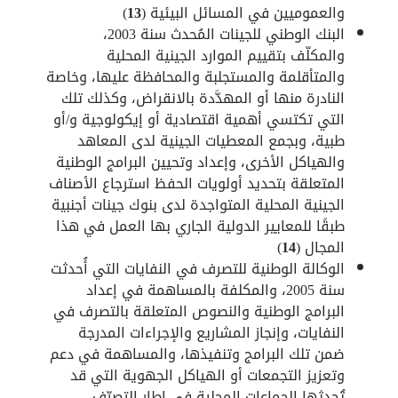
والعموميين في المسائل البيئية (
13
)
البنك الوطني للجينات المُحدث سنة 2003،
والمكلّف بتقييم الموارد الجينية المحلية
والمتأقلمة والمستجلبة والمحافظة عليها، وخاصة
النادرة منها أو المهدَّدة بالانقراض، وكذلك تلك
التي تكتسي أهمية اقتصادية أو إيكولوجية و/أو
طبية، وبجمع المعطيات الجينية لدى المعاهد
والهياكل الأخرى، وإعداد وتحيين البرامج الوطنية
المتعلقة بتحديد أولويات الحفظ استرجاع الأصناف
الجينية المحلية المتواجدة لدى بنوك جينات أجنبية
طبقًا للمعايير الدولية الجاري بها العمل في هذا
المجال (
14
)
الوكالة الوطنية للتصرف في النفايات التي أُحدثت
سنة 2005، والمكلفة بالمساهمة في إعداد
البرامج الوطنية والنصوص المتعلقة بالتصرف في
النفايات، وإنجاز المشاريع والإجراءات المدرجة
ضمن تلك البرامج وتنفيذها، والمساهمة في دعم
وتعزيز التجمعات أو الهياكل الجهوية التي قد
تُحدثها الجماعات المحلية في إطار التصرّف