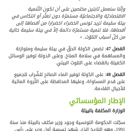
وإنّنا سنعمل ثابتين مخلصين على أن تكون التّنمية
الاقتصاديّة والاجتماعيّة مستمرّة دون تعثّر أو انتكاس في
بيئة سليمة تزيد تونس الخضراء اخضرارا من أقصاها إلى
أقصاها، فلا تنمية مستمرّة دائمة إلاّ في بيئة سليمة خالية
من كلّ أسباب التلوّث.
»
الفصل 47
: تضمن الدّولة الحقّ في بيئة سليمة ومتوازنة
والمساهمة في سلامة المناخ. وعلى الدولة توفير الوسائل
الكفيلة بالقضاء على التلوث البيئي.
الفصل 48
: على الدّولة توفير الماء الصالح للشّراب للجميع
على قدم المساواة، وعليها المحافظة على الثّروة المائية
للأجيال القادمة.
الإطار المؤسساتي
الوزارة المكلفة بالبيئة
سجّلت الحكومة التونسية وجود وزير مكلف بالبيئة منذ سنة
1991، وهو التاريخ الذي شهد تسمية أول وزير على رأس