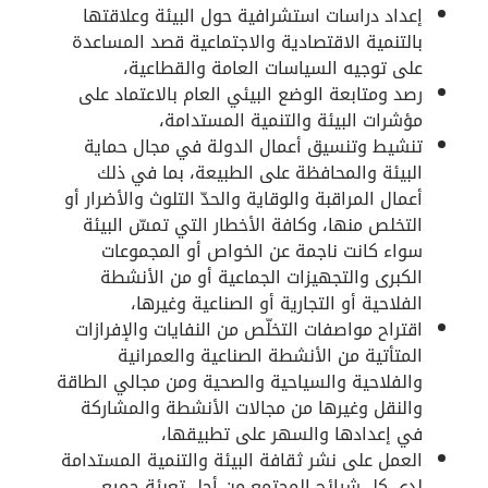
إعداد دراسات استشرافية حول البيئة وعلاقتها
بالتنمية الاقتصادية والاجتماعية قصد المساعدة
على توجيه السياسات العامة والقطاعية،
رصد ومتابعة الوضع البيئي العام بالاعتماد على
مؤشرات البيئة والتنمية المستدامة،
تنشيط وتنسيق أعمال الدولة في مجال حماية
البيئة والمحافظة على الطبيعة، بما في ذلك
أعمال المراقبة والوقاية والحدّ التلوث والأضرار أو
التخلص منها، وكافة الأخطار التي تمسّ البيئة
سواء كانت ناجمة عن الخواص أو المجموعات
الكبرى والتجهيزات الجماعية أو من الأنشطة
الفلاحية أو التجارية أو الصناعية وغيرها،
اقتراح مواصفات التخلّص من النفايات والإفرازات
المتأتية من الأنشطة الصناعية والعمرانية
والفلاحية والسياحية والصحية ومن مجالي الطاقة
والنقل وغيرها من مجالات الأنشطة والمشاركة
في إعدادها والسهر على تطبيقها،
العمل على نشر ثقافة البيئة والتنمية المستدامة
لدى كل شرائح المجتمع من أجل تعبئة جميع