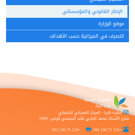
الإطار القانوني والمؤسساتي
موقع الوزارة
التصرف في الميزانية حسب الأهداف
عمارة كابرا - المركز العمراني الشمالي
شارع الأستاذ محمد الباجي قايد السبسي تونس -1080
+216 71 136 303
+216 71 136 300