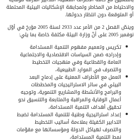
والاحتياط من المخاطر ولمجابهة الإشكاليات البيئية المحتملة
أو المتوقعة دون انتظار حدوثها.
وينصّ الفصل 2 من الأمر عدد 2933 لسنة 2005 مؤرخ في أوّل
نوفمبر 2005 على أنّ وزارة البيئة مكلفة خاصة بما يلي:
تكريس وتعميم مفهوم التنمية المستدامة
وإدراجه ضمن السياسات الاقتصادية والاجتماعية
العامة والقطاعية وفي منهجيات التخطيط
والتصرف في الموارد الطبيعية،
العمل مع الأطراف المعنية على إدماج البعد
البيئي في سائر الاستراتيجيات والمخططات
والبرامج والأنشطة والمشاريع التنموية، وتوجيه
أعمال الوقاية والمراقبة والمتابعة والتنسيق نحو
تحقيق أهداف التنمية المستدامة،
إعداد استراتيجية وطنية للتنمية المستدامة تضبط
التدابير الكفيلة بملاءمة أساليب التخطيط
والتصرف لهياكل الدولة ومؤسساتها مع مقوّمات
نمط التنمية المستدامة،