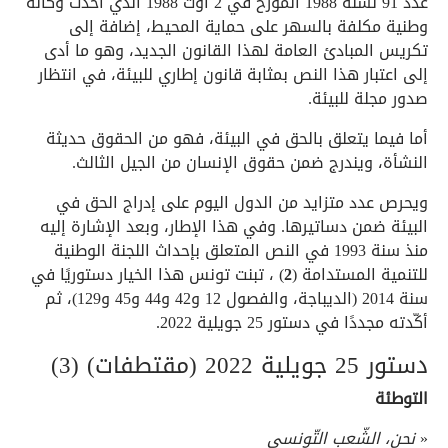
عدد 91 لسنة 1988 المؤرّخ في 2 أوت 1988 الذي أحدث وكالة
وطنية مكلفة بالسهر على حماية المحيط، إضافة إلى
تكريس المبادئ العامة لهذا القانون الجديد، وهو ما أدى
إلى اعتبار هذا النص بمثابة قانون إطاري للبيئة، في انتظار
صدور مجلة للبيئة.
أما فيما يتعلق بالحق في البيئة، فهو من الحقوق حديثة
النشأة، ويندرج ضمن حقوق الإنسان من الجيل الثالث.
ويحرص عدد متزايد من الدول اليوم على إدراج الحق في
البيئة ضمن دساتيرها. وفي هذا الإطار، وبعد الإشارة إليه
منذ سنة 1993 في النص المتعلق بإحداث اللجنة الوطنية
للتنمية المستدامة (
2
) ، تبنت تونس هذا الخيار دستوريًا في
سنة 2014 (الديباجة، والفصول 12 و42 و44 و45 و129)، ثم
أكّدته مجددًا في دستور 25 جويلية 2022.
دستور 25 جويلية 2022 (مقتطفات) (3)
التوطئة
«
نحن، الشّعب التّونسي