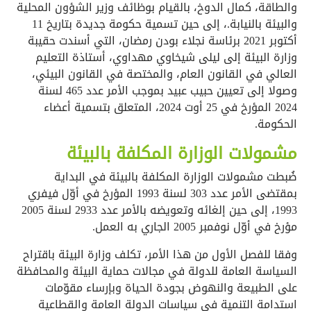
والطاقة، كمال الدوخ، بالقيام بوظائف وزير الشؤون المحلية
والبيئة بالنيابة.، إلى حين تسمية حكومة جديدة بتاريخ 11
أكتوبر 2021 برئاسة نجلاء بودن رمضان، التي أسندت حقيبة
وزارة البيئة إلى ليلى شيخاوي مهداوي، أستاذة التعليم
العالي في القانون العام، والمختصة في القانون البيئي،
وصولا إلى تعيين حبيب عبيد بموجب الأمر عدد 465 لسنة
2024 المؤرخ في 25 أوت 2024، المتعلق بتسمية أعضاء
الحكومة.
مشمولات الوزارة المكلفة بالبيئة
ضُبطت مشمولات الوزارة المكلفة بالبيئة في البداية
بمقتضى الأمر عدد 303 لسنة 1993 المؤرخ في أوّل فيفري
1993، إلى حين إلغائه وتعويضه بالأمر عدد 2933 لسنة 2005
مؤرخ في أوّل نوفمبر 2005 الجاري به العمل.
وفقا للفصل الأول من هذا الأمر، تكلف وزارة البيئة باقتراح
السياسة العامة للدولة في مجالات حماية البيئة والمحافظة
على الطبيعة والنهوض بجودة الحياة وبإرساء مقوّمات
استدامة التنمية في سياسات الدولة العامة والقطاعية