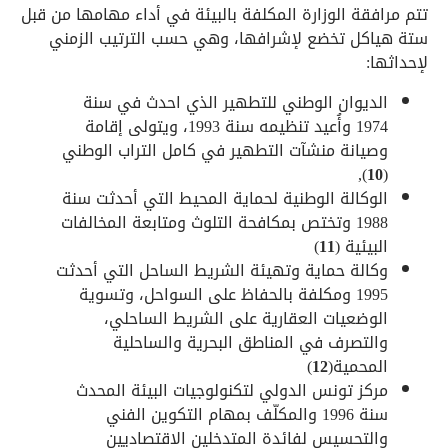
تتم مرافقة الوزارة المكلفة بالبيئة في أداء مهامها من قبل
ستة هياكل تخضع لإشرافها، وهي حسب الترتيب الزمني
لإحداثها:
الديوان الوطني للتطهير الذي احدث في سنة
1974 وأُعيد تنظيمه سنة 1993، ويتولى إقامة
وصيانة منشآت التطهير في كامل التراب الوطني
),
10
(
الوكالة الوطنية لحماية المحيط التي أحدثت سنة
1988 وتختص بمكافحة التلوث ومتابعة المخالفات
البيئية (
11
)
وكالة حماية وتهيئة الشريط الساحل التي أحدثت
1995 ومكلفة بالحفاظ على السواحل، وتسوية
الوضعيات العقارية على الشريط الساحلي،
والتصرف في المناطق البحرية والساحلية
المحمية(
12
)
مركز تونس الدولي لتكنولوجيات البيئة المحدث
سنة 1996 والمكلّف بمهام التكوين الفني
والتحسيس لفائدة المتدخلين الاقتصاديين