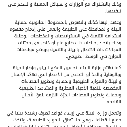
وذلك بالاشتراك مع الوزارات والهياكل المعنية والسهر على
تنفيذها.
وعهد إليها كذلك بالنهوض بالمنظومة القانونية لحماية
البيئة والمحافظة على الطبيعة والعمل على إدماج مفهوم
استدامة التنمية في الاستراتيجيات والمخططات الوطنية
وذلك باتخاذ إجراءات ذات طابع عام أو خاص في مختلف
المجالات ذات الاتصال بالبيئة والتنمية وبوضع مواصفات
التوازن في الوسط الطبيعي.
كما تهتم وزارة البيئة بتحسين الوضع البيئي وإطار الحياة
وبالوقاية والحدّ أو التخلص من الأخطار التي تهدّد الإنسان
والبيئة والموارد الطبيعية وبحماية وتطوير الفضاءات
المخصصة لتنمية الأحياء الفطرية والمشاهد الطبيعية
وبحماية وتطوير الفضاءات الحرّة اللازمة لنموّ الأجيال
القادمة.
وتعمل وزارة البيئة على إرساء قواعد تصرف رشيدة بيئيا في
جميع القطاعات وفي ما يتعلق بالموارد الطبيعية، وتتخذ،
بالتنسيق مع كافة الأطراف المعنية، التدابير اللازمة للوقاية