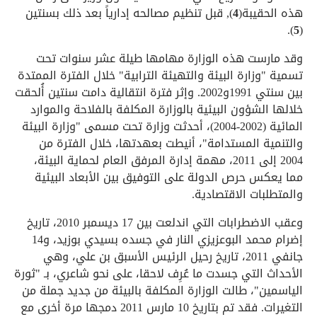
هذه الحقيبة(
4
), قبل تنظيم مصالحه إدارياً بعد ذلك بسنتين
).
5
(
وقد مارست هذه الوزارة مهامها طيلة عشر سنوات تحت
تسمية "وزارة البيئة والتهيئة الترابية" خلال الفترة الممتدة
بين سنتي 1991و2002. وإثر فترة انتقالية دامت سنتين أُلحقت
خلالها الشؤون البيئية بالوزارة المكلفة بالفلاحة والموارد
المائية (2002-2004)، أحدثت وزارة تحت مسمى "وزارة البيئة
والتنمية المستدامة"، أنيطت بعهدتها، خلال الفترة من
2004 إلى 2011، مهمة إدارة المرفق العام لحماية البيئة،
مما يعكس حرص الدولة على التوفيق بين الأبعاد البيئية
والمتطلبات الاقتصادية.
وعقب الاضطرابات التي اندلعت بين 17 ديسمبر 2010، تاريخ
إضرام محمد البوعزيزي النار في جسده بسيدي بوزيد، و14
جانفي 2011، تاريخ رحيل الرئيس الأسبق بن علي، وهي
الأحداث التي جسدت ما عُرِف لاحقا، على نحو شاعري، بـ "ثورة
الياسمين"، طالت الوزارة المكلفة بالبيئة من جديد جملة من
التغيرات. فقد تم بتاريخ 10 مارس 2011 دمجها مرة أخرى مع