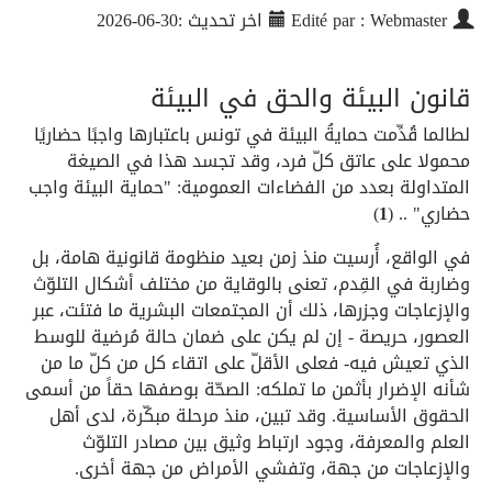
Edité par : Webmaster
اخر تحديث :30-06-2026
قانون البيئة والحق في البيئة
لطالما قُدِّمت حمايةُ البيئة في تونس باعتبارها واجبًا حضاريًا
محمولا على عاتق كلّ فرد، وقد تجسد هذا في الصيغة
المتداولة بعدد من الفضاءات العمومية: "حماية البيئة واجب
حضاري" .. (
1
)
في الواقع، أُرسيت منذ زمن بعيد منظومة قانونية هامة، بل
وضاربة في القِدم، تعنى بالوقاية من مختلف أشكال التلوّث
والإزعاجات وجزرها، ذلك أن المجتمعات البشرية ما فتئت، عبر
العصور، حريصة - إن لم يكن على ضمان حالة مُرضية للوسط
الذي تعيش فيه- فعلى الأقلّ على اتقاء كل من كلّ ما من
شأنه الإضرار بأثمن ما تملكه: الصحّة بوصفها حقاً من أسمى
الحقوق الأساسية. وقد تبين، منذ مرحلة مبكّرة، لدى أهل
العلم والمعرفة، وجود ارتباط وثيق بين مصادر التلوّث
والإزعاجات من جهة، وتفشي الأمراض من جهة أخرى.