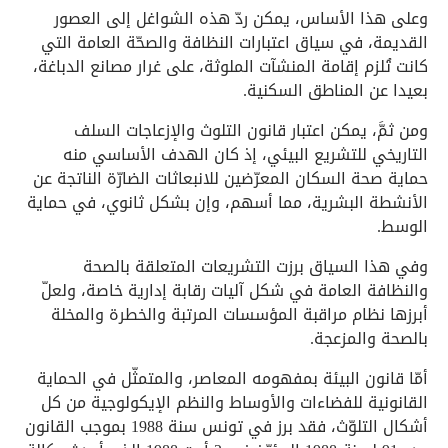
وعلى هذا الأساس، يمكن ردّ هذه الشواغل إلى العصور
القديمة، في سياق اعتبارات النظافة والصحّة العامة التي
كانت تُلزم إقامة المنشآت الملوثة، على غرار مصانع الدباغة،
بعيدا عن المناطق السكنية.
ومن ثمَّ، يمكن اعتبار قانون التلوث والإزعاجات السلف
التاريخي للتشريع البيئي، إذ كان الهدف الأساسي منه
حماية صحة السكان المعرّضين للانبعاثات الضارّة الناتجة عن
الأنشطة البشرية، مما أسهم، وإن بشكل ثانوي، في حماية
الوسط.
وفي هذا السياق برزت التشريعات المتعلقة بالصحة
والنظافة العامة في شكل آليات رقابة إدارية خاصة، ولعلّ
أبرزها نظام مراقبة المؤسسات المرتبة والخطرة والمخلة
بالصحة والمزعجة.
أمّا قانون البيئة بمفهومه المعاصر، والمتمثّل في الحماية
القانونية للفضاءات والأوساط والنظم الإيكولوجية من كل
أشكال التلوّث، فقد برز في تونس سنة 1988 بموجب القانون