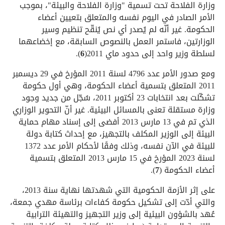
وزارة الفلاحة تحت تسمية "وزارة الفلاحة والبيئة"، بموجب
الأمر الصادر في اليوم نفسه والمتعلق بتعيين أعضاء
الحكومة. غير أنّه لم يُصدر أي نص يُنقّح تنظيم وسير
الوزارتين، فاستمر العمل بالنصوص السابقة، مع إخضاعهما
لسلطة وزير واحد إلى حدود ماي 2011(
6
).
ومع صدور الأمر عدد 4796 لسنة 2011 المؤرخ في 29 ديسمبر
2011 المتعلق بتسمية أعضاء الحكومة، وهي أول حكومة
تشكّلت بعد انتخابات 23 أكتوبر 2011، سُجّل من جديد وجود
وزارة مستقلة تعنى بالمسائل البيئية. غير أنّ التحوير الوزاري
الذي تم في 13 مارس 2013 أفضى إلى إسناد مهام حماية
البيئة إلى الوزير المكلف بالتجهيز، مع إحداث كتابة دولة
للبيئة في الآن نفسه، وذلك وفقًا لأحكام الأمر عدد 1372
لسنة 2023 المؤرخ في 15 مارس 2013 المتعلق بتسمية
أعضاء الحكومة (
7
).
على إثر الأزمة الحكومية التي شهدتها نهاية سنة 2013،
والتي أدّت إلى تشكيل حكومة كفاءات برئاسة مهدي جمعة،
عُهد بالشؤون البيئية إلى وزير التجهيز والتهيئة الترابية