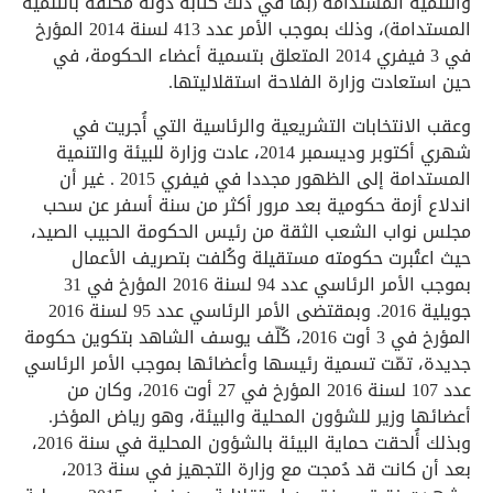
والتنمية المستدامة (بما في ذلك كتابة دولة مكلفة بالتنمية
المستدامة)، وذلك بموجب الأمر عدد 413 لسنة 2014 المؤرخ
في 3 فيفري 2014 المتعلق بتسمية أعضاء الحكومة، في
حين استعادت وزارة الفلاحة استقلاليتها.
وعقب الانتخابات التشريعية والرئاسية التي أُجريت في
شهري أكتوبر وديسمبر 2014، عادت وزارة للبيئة والتنمية
المستدامة إلى الظهور مجددا في فيفري 2015 . غير أن
اندلاع أزمة حكومية بعد مرور أكثر من سنة أسفر عن سحب
مجلس نواب الشعب الثقة من رئيس الحكومة الحبيب الصيد،
حيث اعتُبرت حكومته مستقيلة وكُلفت بتصريف الأعمال
بموجب الأمر الرئاسي عدد 94 لسنة 2016 المؤرخ في 31
جويلية 2016. وبمقتضى الأمر الرئاسي عدد 95 لسنة 2016
المؤرخ في 3 أوت 2016، كُلّف يوسف الشاهد بتكوين حكومة
جديدة، تمّت تسمية رئيسها وأعضائها بموجب الأمر الرئاسي
عدد 107 لسنة 2016 المؤرخ في 27 أوت 2016، وكان من
أعضائها وزير للشؤون المحلية والبيئة، وهو رياض المؤخر.
وبذلك أُلحقت حماية البيئة بالشؤون المحلية في سنة 2016،
بعد أن كانت قد دُمجت مع وزارة التجهيز في سنة 2013،