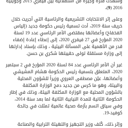
وشهدت فترة وجيزة من استقلالية بين فيفري 2015 وجويلية
.
)
9
2016 (
وعلى إثر الانتخابات التشريعية والرئاسية التي أجريت خلال
خريف سنة 2019، أدت تسمية رئيس حكومة جديد (إلياس
الفخفاخ) وأعضائها بمقتضى الأمر الرئاسي عدد 19 لسنة
2020 المؤرخ في 27 فيفري 2020، إلى إعطاء إعادة إضفاء
قدر من الأهمية على المسألة البيئية ، وذلك بإسناد إدارتها
إلى وزارة مستقلة تولى حقيبتها شكري بن حسن.
غير أن الأمر الرئاسي عدد 84 لسنة 2020 المؤرخ في 2 سبتمبر
2020، المتعلق بتسمية رئيس الحكومة هشام المشيشي
وأعضائها، عيّن مصطفى العروي وزيراً للشؤون المحلية
والبيئة، وهو ما كرس من جديد دمج الوزارة المكلفة
بالشؤون المحلية مع الوزارة المكلفة البيئة، وذلك في إطار
الحكومة الثانية للمدة النيابية الثانية لما بعد سنة 2014،
وفي سياق اتسم بأزمة صحية عالمية تمثلت في جائحة
كوفيد-19.
وإثر ذلك، كُلف وزير التجهيز والتهيئة الترابية والصناعة