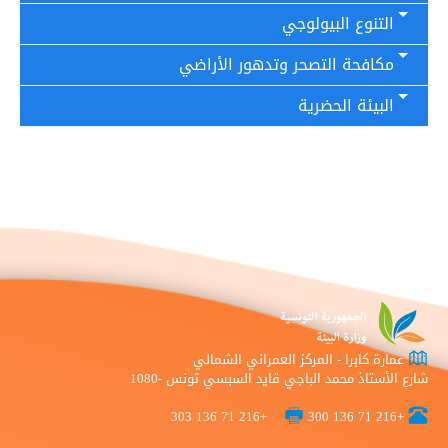
التنوع البيولوجي
مكافحة التصحر وتدهور الأراضي
البيئة الحضرية
عمارة كابرا - المركز العمراني الشمالي
شارع الأستاذ محمد الباجي قايد السبسي تونس -1080
+216 71 136 303
+216 71 136 300