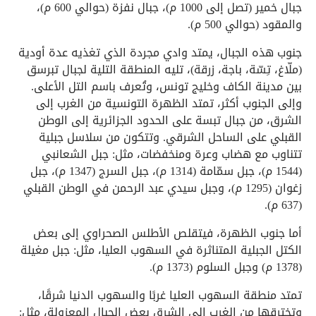
جبال خمير (تصل إلى 1000 م)، جبال نفزة (حوالي 600 م)،
والمقود (حوالي 500 م).
جنوب هذه الجبال، يمتد وادي مجردة الذي تغذيه عدة أودية
(ملّاغ، تِسّة، باجة، زرقة)، تليه المنطقة التلية لجبال تبرسق
بين مدينة الكاف وخليج تونس، وتُعرف باسم التل الأعلى.
وإلى الجنوب أكثر، تمتد الظهرة التونسية من الغرب إلى
الشرق، من جبال تبسة على الحدود الجزائرية إلى الوطن
القبلي على الساحل الشرقي. وتتكون من سلاسل جبلية
تتناوب مع هضاب وعرة ومنخفضات، مثل: جبل الشعانبي
(1544 م)، جبل سمّامة (1314 م)، جبل السرج (1347 م)، جبل
زغوان (1295 م)، وجبل سيدي عبد الرحمن في الوطن القبلي
(637 م).
أما جنوب الظهرة، فيتقلص الأطلس الصحراوي إلى بعض
الكتل الجبلية المتناثرة في السهوب العليا، مثل: جبل مغيلة
(1378 م) وجبل السلوم (1373 م).
تمتد منطقة السهوب العليا غربًا والسهوب الدنيا شرقًا،
وتخترقها من الغرب إلى الشرق بعض الجبال المعزولة، مثل: