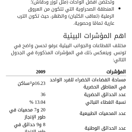
وتحتضن أفضل الواحات (مثل توزر ودقاش)؛
المنطقة الصحراوية التي تتكون من العروق
الرملية (تعاقب الكثبان) والظهَر، حيث تكون الترب
عارية تمامًا وحصوية.
اهم المؤشرات البيئية
مختلف القطاعات والجوانب البيئية عرفو تحسن واضح في
تونس. وينعكس ذلك في المؤشرات المذكورة في الجدول
التالي:
المؤشرات
2009
مساحة الفضاءات الخضراء للفرد الواحد
16.23م²/ساكن
في المناطق الحضرية
عدد الحدائق الحضرية
36
نسبة الغطاء النباتي
13.04 %
20 و7 محميات في
عدد المحميات الطبيعية
طور الإنجاز
8 و9 حدائق في
عدد الحدائق الوطنية
طور الإنجاز