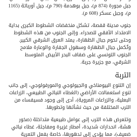
جبل مجورة (874 م)، جبل بوهدمة (790 م)، جبل أورباتة (1165
م)، وجبل عسكر (608 م).
جنوب مدينة قفصة، تشكل منخفضات الشطوط الكبرى بداية
الامتداد الأفقي للصحراء. وإلى الجنوب من هذه الشطوط
وحتى تخوم جبال الظهارة، يمتد العرق الشرقي الكبير.
وتُكمل جبال الظهارة وسهول الجفارة والوعارة ملامح
الجنوب التونسي على ضفاف البحر الأبيض المتوسط
الشرقي، مع جزيرة جربة.
التربة
إن التنوع البيومناخي والجيولوجي والمورفولوجي، إلى جانب
تنوع استعمالات الأراضي (الغطاء النباتي الطبيعي، الزراعات
البعلية، والزراعات المروية)، أدى إلى وجود فسيفساء من
الترب المختلفة من حيث نشأتها وتطورها.
وتتعرض هذه الترب إلى عوامل طبيعية متداخلة (صخور
هشة، انحدارات شديدة، أمطار غزيرة ومفاجئة، غطاء نباتي
ضعيف)، مما يؤدي إلى تدهورها، خاصة بفعل التعرية