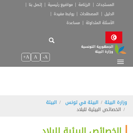
Skip to main navigatio
Skip to main conten
Skip to page foote
المستجدات
الرزنامة
مواضيع رئيسية
إتصل بنا
الدليل
المصطلحات
روابط مفيدة
الأسئلة المتداولة
مساعدة
A+
A
A-
You are here:
وزارة البيئة
البيئة في تونس
البيئة
الخصائص البيئية للبلاد
الخصائص البيئية للبلاد