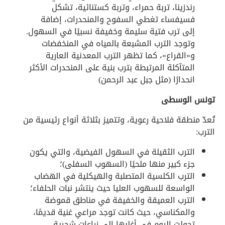
رندزينا، تربة حمراء، وتربة كستنائية، تشكل
فسيفساء تغطي السفوح والمنحدرات، إضافة
إلى ترب فتية سليمة وخفيفة نسبيًا في السهول.
وتوجد الترب المشبعة بالمياه في المنخفضات
و«القراع»، كما تظهر الترب المعدنية العارية
المتآكلة المرتبطة بترب بنية على المنحدرات الأكثر
انحدارًا (مثل جبل عبد الرحمن)
تونس الوسطى
تُعدّ منطقة فلاحية رعوية، وتتميز بثلاثة أنواع رئيسية من
الترب:
الترب الثقيلة في السهول الفيضية، والتي يكون
جزء كبير منها ملحيًا (السهوب السفلى)؛
الترب الكلسية المتصلبة والهيكلية في الهضاب
الواسعة للسهوب العليا حيث ينتشر نبات الحلفاء؛
الترب العميقة والخفيفة في مناطق قموضة
والمكناسي، حيث كانت توجد مراعي غنية قديمًا،
تحولت اليوم في أغلبها إلى زراعات شجرية