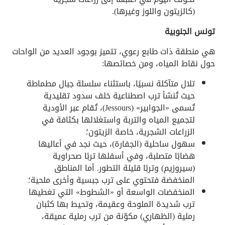
(كالزيتون واللوز وغيرها).
تونس الجنوبية
هي منطقة ذات طابع رعوي، تتميز بوجود العديد من الواحات
حول نقاط المياه، ومن خصائصها:
تلال متآكلة نسبيًا، باستثناء سلسلة جبال مطماطة
حيث تُنشأ ترب اصطناعية خلف سدود تقليدية
تُسمى «الجوابير» (Jessours)، تُقام عبر الأودية
لتجميع المياه والتربة واستغلالها بكثافة في
الزراعات الشجرية، خاصة الزيتون؛
سهول ساحلية (الجفارة)، حيث نجد في أعاليها
هضابًا متصلبة، وفي أسفلها تربًا صحراوية
(سيروزيم) وتربًا قليلة التطور. أما المناطق
المنخفضة فتحتوي على ترب جبسية وأخرى ملحية؛
المنخفضات الواسعة أو «الشطوط» التي تغطيها
ترب شديدة الملوحة وعقيمة، وتحيط بها كثبان
رملية (الظهاري) مكوّنة من ترب رملية عميقة،