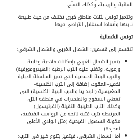
المائية والريحية، وكذلك التملّح.
وتتميز تونس بثلاث مناطق كبرى تختلف من حيث طبيعة
تربتها وأنماط استغلال الأراضي فيها.
تونس الشمالية
تنقسم إلى قسمين: الشمال الغربي والشمال الشرقي:
يتميز الشمال الغربي بإمكانات فلاحية وغابية
ورعوية، وتغلب عليه الترب الرطبة (الهيدرومورفية)
والترب البنية الحمضية التي تميز السلسلة الجبلية
لخمير–المقود، إضافة إلى الترب الكلسية-
المغنيسية (الرندزينا والترب البنية الكلسية) التي
تغطي السفوح والمنحدرات في منطقة التل،
وكذلك الترب الطينية الثقيلة (الڤرتيسول)
المرتبطة بترب فتية ناتجة عن الرواسب الفيضية،
مكونة السهول الفيضية (مثل الوادي الأعلى
لمجردة).
أما الشمال الشرقي، فيتميز بتنوع كبير في الترب: