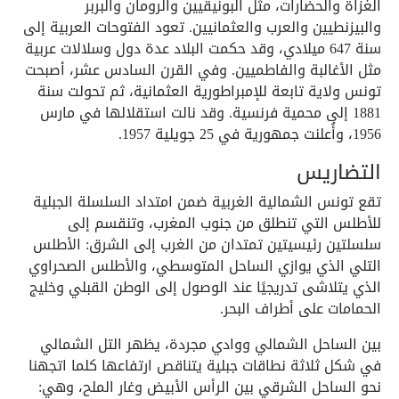
الغزاة والحضارات، مثل البونيقيين والرومان والبربر
والبيزنطيين والعرب والعثمانيين. تعود الفتوحات العربية إلى
سنة 647 ميلادي، وقد حكمت البلاد عدة دول وسلالات عربية
مثل الأغالبة والفاطميين. وفي القرن السادس عشر، أصبحت
تونس ولاية تابعة للإمبراطورية العثمانية، ثم تحولت سنة
1881 إلى محمية فرنسية. وقد نالت استقلالها في مارس
1956، وأُعلنت جمهورية في 25 جويلية 1957.
التضاريس
تقع تونس الشمالية الغربية ضمن امتداد السلسلة الجبلية
للأطلس التي تنطلق من جنوب المغرب، وتنقسم إلى
سلسلتين رئيسيتين تمتدان من الغرب إلى الشرق: الأطلس
التلي الذي يوازي الساحل المتوسطي، والأطلس الصحراوي
الذي يتلاشى تدريجيًا عند الوصول إلى الوطن القبلي وخليج
الحمامات على أطراف البحر.
بين الساحل الشمالي ووادي مجردة، يظهر التل الشمالي
في شكل ثلاثة نطاقات جبلية يتناقص ارتفاعها كلما اتجهنا
نحو الساحل الشرقي بين الرأس الأبيض وغار الملح، وهي: