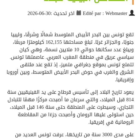
Edité par : Webmaster
اخر تحديث :30-06-2026
تقع تونس بين البحر الأبيض المتوسط شمالًا وشرقًا، وليبيا
جنوبًا، والجزائر غربًا. تبلغ مساحتها 162,155 كيلومترًا مربعًا،
ويبلغ عدد سكانها حوالي 10 ملايين نسمة، وهي كيان
سياسي عريق في منطقة المغرب العربي. عاصمتها تونس.
تتمتع تونس بموقع جغرافي متميز، إذ تقع عند ملتقى
الشرق والغرب في حوض البحر الأبيض المتوسط، وبين أوروبا
وإفريقيا.
يعود تاريخ البلاد إلى تأسيس قرطاج على يد الفينيقيين سنة
814 قبل الميلاد، والتي سرعان ما أصبحت مركزًا مهمًا للتبادل
التجاري، وسيطرت على المنطقة حتى سنة 146 قبل الميلاد،
حين استولى عليها الرومان وأصبحت جزءًا من المقاطعة
الرومانية في إفريقيا.
على مدى 3000 سنة من تاريخها، عرفت تونس العديد من