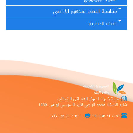
مكافحة التصحر وتدهور الأراضي
البيئة الحضرية
عمارة كابرا - المركز العمراني الشمالي
شارع الأستاذ محمد الباجي قايد السبسي تونس -1080
+216 71 136 303
+216 71 136 300