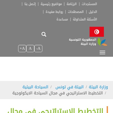
Skip to main navigatio
Skip to main conten
Skip to page foote
المستجدات
الرزنامة
مواضيع رئيسية
إتصل بنا
الدليل
المصطلحات
روابط مفيدة
الأسئلة المتداولة
مساعدة
A+
A
A-
You are here:
وزارة البيئة
البيئة في تونس
السياحة البيئية
التخطيط الاستراتيجي في مجال السياحة الايكولوجية
التخطيط الاستراتيجي في مجال