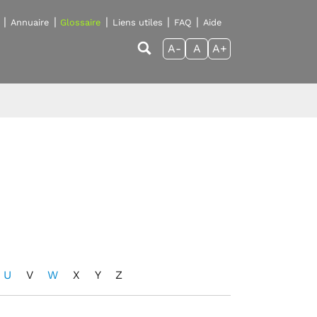
Annuaire
Glossaire
Liens utiles
FAQ
Aide
A-
A
A+
U
V
W
X
Y
Z