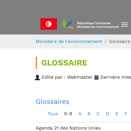
Skip to main navigation
Aller au contenu principal
Skip to page footer
Vous êtes ici:
Ministère de l'environnement
Glossaire
GLOSSAIRE
Edité par : Webmaster
Dernière mise
Glossaires
Tous
0-9
A
B
C
D
E
F
Agenda 21 des Nations Unies