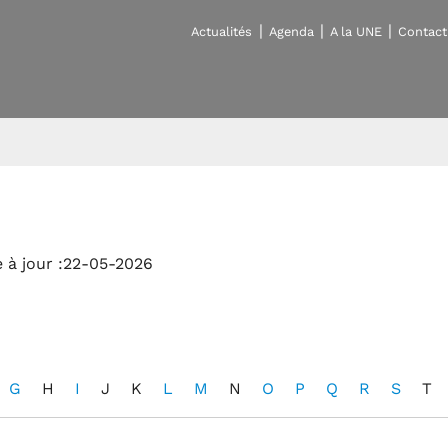
Actualités
Agenda
A la UNE
Contact
 à jour :22-05-2026
G
H
I
J
K
L
M
N
O
P
Q
R
S
T