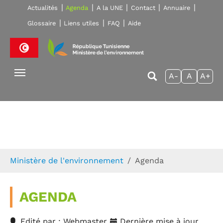
Skip to main navigation
Aller au contenu principal
Skip to page footer
Actualités
Agenda
A la UNE
Contact
Annuaire
Glossaire
Liens utiles
FAQ
Aide
A-
A
A+
Vous êtes ici:
Ministère de l'environnement
Agenda
AGENDA
Edité par : Webmaster
Dernière mise à jour