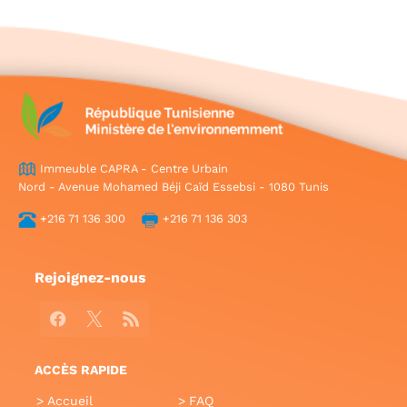
Immeuble CAPRA - Centre Urbain
Nord - Avenue Mohamed Béji Caïd Essebsi - 1080 Tunis
+216 71 136 300
+216 71 136 303
Rejoignez-nous
Facebook
X
RSS
ACCÈS RAPIDE
Accueil
FAQ