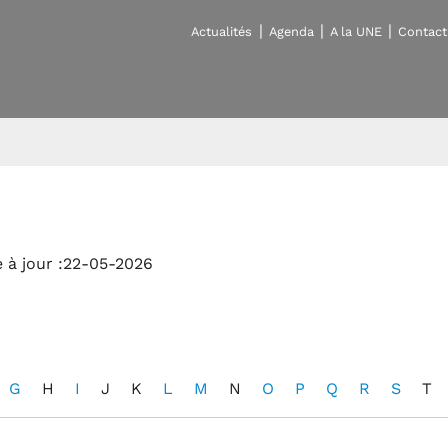
Actualités
Agenda
A la UNE
Contact
 à jour :22-05-2026
G
H
I
J
K
L
M
N
O
P
Q
R
S
T