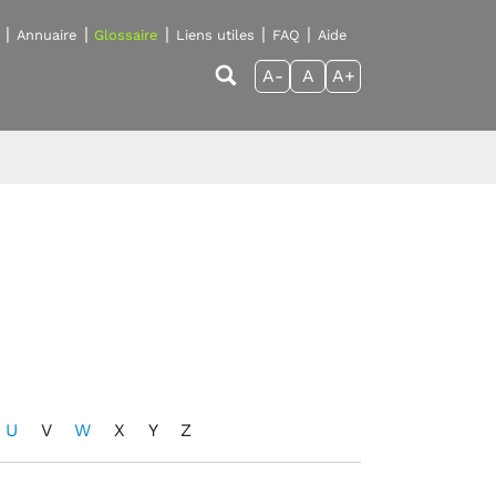
Annuaire
Glossaire
Liens utiles
FAQ
Aide
A-
A
A+
U
V
W
X
Y
Z