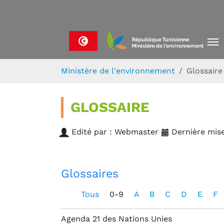
Skip to main navigation
Aller au contenu principal
Skip to page footer
Vous êtes ici:
Ministère de l'environnement
Glossaire
GLOSSAIRE
Edité par : Webmaster
Dernière mise
Glossaires
Tous
0-9
A
B
C
D
E
F
Agenda 21 des Nations Unies