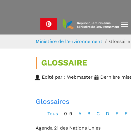
Skip to main navigation
Aller au contenu principal
Skip to page footer
Vous êtes ici:
Ministère de l'environnement
Glossaire
GLOSSAIRE
Edité par : Webmaster
Dernière mise
Glossaires
Tous
0-9
A
B
C
D
E
F
Agenda 21 des Nations Unies