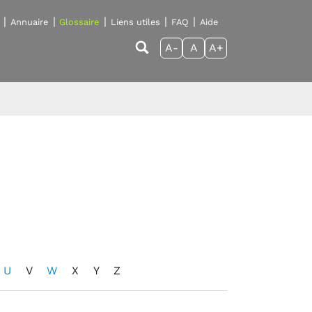
Annuaire
Glossaire
Liens utiles
FAQ
Aide
A-
A
A+
U
V
W
X
Y
Z