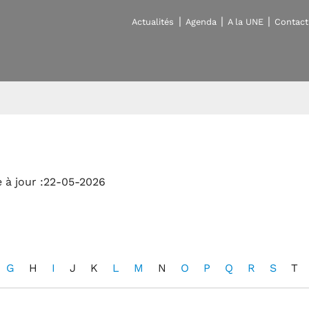
Actualités
Agenda
A la UNE
Contact
 à jour :22-05-2026
G
H
I
J
K
L
M
N
O
P
Q
R
S
T