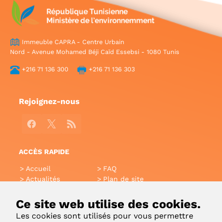
Immeuble CAPRA - Centre Urbain
Nord - Avenue Mohamed Béji Caïd Essebsi - 1080 Tunis
+216 71 136 300
+216 71 136 303
Rejoignez-nous
Facebook
X
RSS
ACCÈS RAPIDE
Accueil
FAQ
Actualités
Plan de site
Annuaire
Aide
Glossaire
Intranet
Ce site web utilise des cookies.
Liens utiles
Applications Mobiles
Les cookies sont utilisés pour vous permettre
Contact