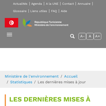
Skip to main navigation
Aller au contenu principal
Skip to page footer
Actualités
Agenda
A la UNE
Contact
Annuaire
Glossaire
Liens utiles
FAQ
Aide
A-
A
A+
Vous êtes ici:
Ministère de l'environnement
Accueil
Statistiques
Les dernières mises à jour
LES DERNIÈRES MISES À