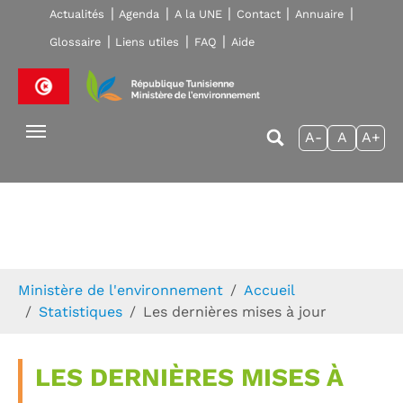
Skip to main navigation
Aller au contenu principal
Skip to page footer
Actualités
Agenda
A la UNE
Contact
Annuaire
Glossaire
Liens utiles
FAQ
Aide
A-
A
A+
Vous êtes ici:
Ministère de l'environnement
Accueil
Statistiques
Les dernières mises à jour
LES DERNIÈRES MISES À