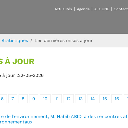
Actualités
Agenda
A la UNE
Contact
Statistiques
Les dernières mises à jour
S À JOUR
 à jour :22-05-2026
6
7
8
9
10
11
12
13
14
15
16
re de l’environnement, M. Habib ABID, à des rencontres afr
vironnementaux