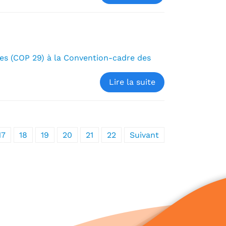
ies (COP 29) à la Convention-cadre des
Lire la suite
17
18
19
20
21
22
Suivant