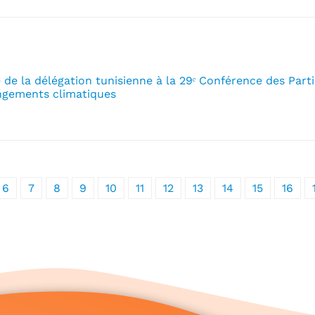
 de la délégation tunisienne à la 29ᵉ Conférence des Part
angements climatiques
6
7
8
9
10
11
12
13
14
15
16