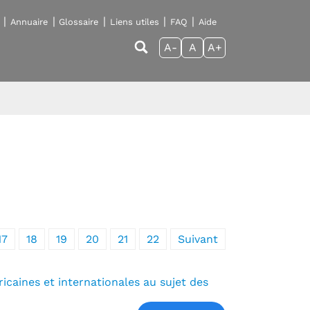
Annuaire
Glossaire
Liens utiles
FAQ
Aide
A-
A
A+
17
18
19
20
21
22
Suivant
icaines et internationales au sujet des