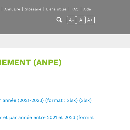
Annuaire
Glossaire
Liens utiles
FAQ
Aide
A-
A
A+
NEMENT (ANPE)
 année (2021-2023) (format : xlsx) (xlsx)
r et par année entre 2021 et 2023 (format