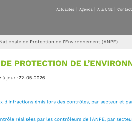
Actualités
Agenda
A la UNE
Contact
Nationale de Protection de l’Environnement (ANPE)
 DE PROTECTION DE L’ENVIRON
 à jour :22-05-2026
d'infractions émis lors des contrôles, par secteur et par
trôle réalisées par les contrôleurs de l'ANPE, par secteu