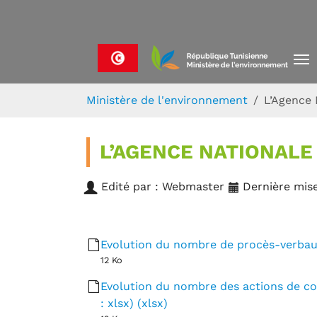
Skip to main navigation
Aller au contenu principal
Skip to page footer
Vous êtes ici:
Ministère de l'environnement
L’Agence 
L’AGENCE NATIONALE
Edité par : Webmaster
Dernière mise
Evolution du nombre de procès-verbaux 
12 Ko
Evolution du nombre des actions de con
: xlsx) (xlsx)