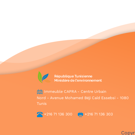
Immeuble CAPRA - Centre Urbain
Nord - Avenue Mohamed Béji Caïd Essebsi - 1080
Tunis
+216 71 136 300
+216 71 136 303
Copyr