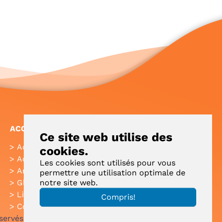
ACCÈS RAPIDE
Ce site web utilise des
Accueil
FAQ
cookies.
Actualités
Plan de site
Les cookies sont utilisés pour vous
Annuaire
Aide
permettre une utilisation optimale de
notre site web.
Glossaire
Intranet
Liens utiles
Applications
Compris!
Contact
Mobiles
servés