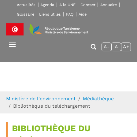
Skip to main navigation
Aller au contenu principal
Skip to page footer
Actualités
Agenda
A la UNE
Contact
Annuaire
Glossaire
Liens utiles
FAQ
Aide
A-
A
A+
Vous êtes ici:
Ministère de l'environnement
Médiathèque
Bibliothèque du téléchargement
BIBLIOTHÈQUE DU