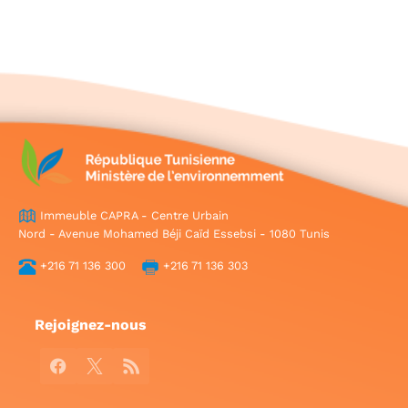
Immeuble CAPRA - Centre Urbain
Nord - Avenue Mohamed Béji Caïd Essebsi - 1080 Tunis
+216 71 136 300
+216 71 136 303
Rejoignez-nous
Facebook
X
RSS